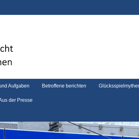
ksspielsucht im Land 
 und Aufgaben
Betroffene berichten
Glücksspielmythe
Aus der Presse