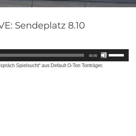
E: Sendeplatz 8.10
Pfeiltasten
00:00
Hoch/Runter
äch Spielsucht“ aus Default O-Ton Tonträger.
benutzen,
um
die
Lautstärke
zu
regeln.