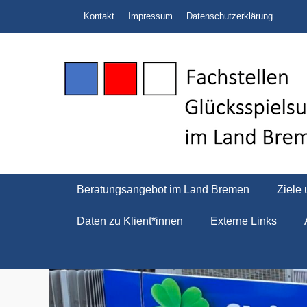
Zum
Header Top Menu
Kontakt
Impressum
Datenschutzerklärung
Inhalt
springen
Fachstellen Glüc
Fachstellen Glücksspielsucht im Land Bremen
Primäres Menü
Beratungsangebot im Land Bremen
Ziele
Daten zu Klient*innen
Externe Links