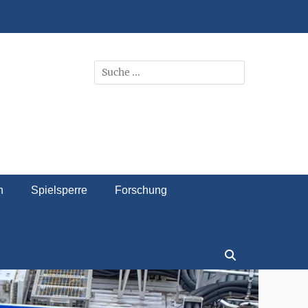
Bremen
Suchen
nach:
n
Spielsperre
Forschung
Suchen